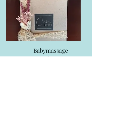
Babymassage
€70
2 keer 45 minuten
Contact
Like what you see? Get in